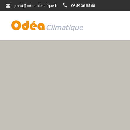
pcrbt@odea-climatique.fr
06 59 38 85 66