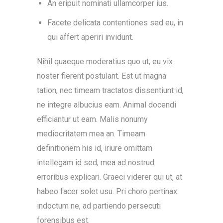
An eripuit nominati ullamcorper ius.
Facete delicata contentiones sed eu, in
qui affert aperiri invidunt.
Nihil quaeque moderatius quo ut, eu vix
noster fierent postulant. Est ut magna
tation, nec timeam tractatos dissentiunt id,
ne integre albucius eam. Animal docendi
efficiantur ut eam. Malis nonumy
mediocritatem mea an. Timeam
definitionem his id, iriure omittam
intellegam id sed, mea ad nostrud
erroribus explicari. Graeci viderer qui ut, at
habeo facer solet usu. Pri choro pertinax
indoctum ne, ad partiendo persecuti
forensibus est.