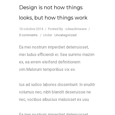
Design is not how things
looks, but how things work
10 octobre 2014
/
Posted By : odeaclimwww
/
0 comments
/
Under :
Uncategorized
Ea mei nostrum imperdiet deterruisset,
mei ludus efficiendi ei. Sea summo mazim
ex, ea errem eleifend definitionem
vim.Malorum temporibus vix ex.
Ius ad iudico labores dissentiunt. In eruditi
volumus nec, nibh blandit deseruisse ne
nec, vocibus albucius maluisset ex usu.
Ea mei nostrum imperdiet deterruisset,