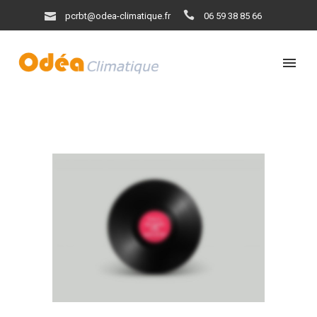
pcrbt@odea-climatique.fr
06 59 38 85 66