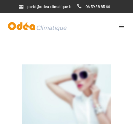
pcrbt@odea-climatique.fr
06 59 38 85 66