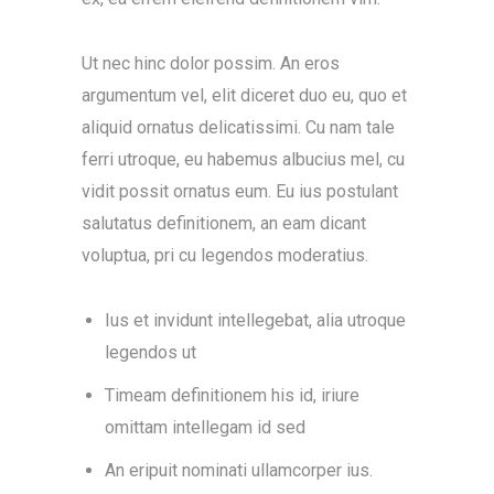
Ut nec hinc dolor possim. An eros
argumentum vel, elit diceret duo eu, quo et
aliquid ornatus delicatissimi. Cu nam tale
ferri utroque, eu habemus albucius mel, cu
vidit possit ornatus eum. Eu ius postulant
salutatus definitionem, an eam dicant
voluptua, pri cu legendos moderatius.
Ius et invidunt intellegebat, alia utroque
legendos ut
Timeam definitionem his id, iriure
omittam intellegam id sed
An eripuit nominati ullamcorper ius.