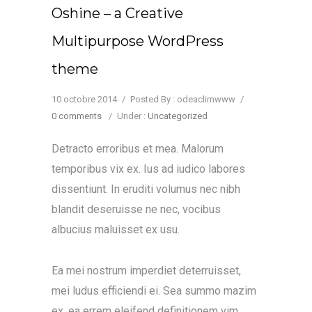
Oshine – a Creative
Multipurpose WordPress
theme
10 octobre 2014
/
Posted By : odeaclimwww
/
0 comments
/
Under :
Uncategorized
Detracto erroribus et mea. Malorum
temporibus vix ex. Ius ad iudico labores
dissentiunt. In eruditi volumus nec nibh
blandit deseruisse ne nec, vocibus
albucius maluisset ex usu.
Ea mei nostrum imperdiet deterruisset,
mei ludus efficiendi ei. Sea summo mazim
ex, ea errem eleifend definitionem vim.