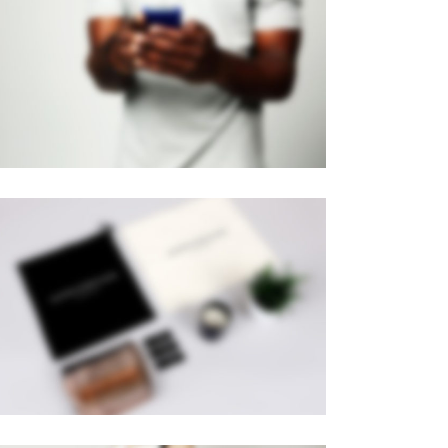
PAGE BUILDER V2
Brochures
·
Mobile
PAGE BUILDER
Brochures
·
Videos