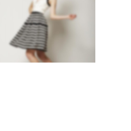
GALLERY
Brochures
·
Mobile
·
Web