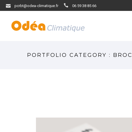
pcrbt@odea-climatique.fr
06 59 38 85 66
PORTFOLIO CATEGORY : BRO