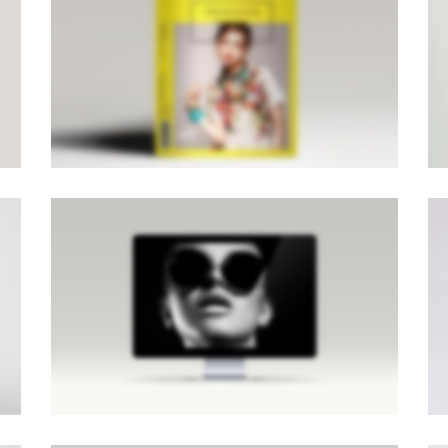
PAGE BUILDER V6
Brochures
·
Mobile
·
Photography
LIGHTBOX IMAGE
Brochures
·
Lightbox
·
Men
·
Slider
·
Web