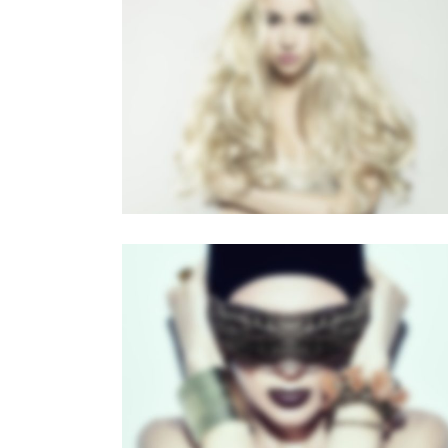
LIGHTBOX VIDEO
Brochures
·
Lightbox
·
Mobile
·
Slider
FLOW CAROUSEL
Brochures
·
Mobile