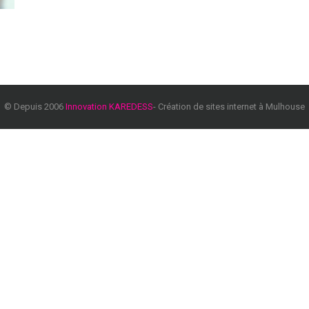
© Depuis 2006
Innovation KAREDESS
- Création de sites internet à Mulhouse