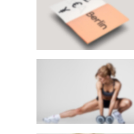
PAGE BUILDER V8
Brochures
·
Mobile
SIDEBAR SLIDER
Brochures
·
Photography