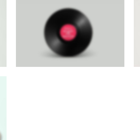
RIGHT FIXED SIDEBAR
Brochures
·
Photography